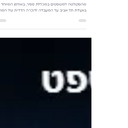
המשותף | ד"ר ראויה אבו רביעה
ד"ר מיכאל מירו משוחח עם ד"ר ראויה אבו רביעה
מהפקולטה למשפטים במכללת ספיר, באולפן המיוחד
בוועידת תל אביב על המעבדה להכרה הדדית של המר
לחקר סיכונים של הדמוקרטיה