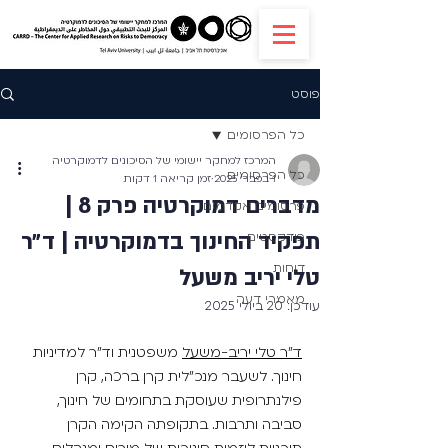
פוסט
כל הפרסומים
המרכז למחקר יישומי של הסיכונים לדמוקרטיה
כל הפרסומים
1 בפבר׳ 2025
זמן קריאה 1 דקות
מדברים דמוקרטיה פרק 8 |
פרסומים אקדמים
תפקיד החינוך בדמוקרטיה | ד״ר
פודקסטים
דוחות
טלי יריב משעל
מאמרי דעה
עודכן:
20 ביולי 2025
ד"ר טלי יריב-משעל
 משפטנית וד״ר למדיניות 
חינוך. לשעבר מנכ״לית קרן ברכה, קרן 
פילנתרופית שעוסקת בתחומים של חינוך, 
סביבה ותרבות. בתקופתה הקימה הקרן 