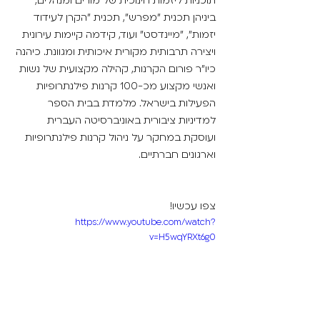
תוכניות ליזמות חינוכית של מורים ומנהלים, 
ביניהן תכנית "מפרש", תכנית "הקרן לעידוד 
יזמות", "מיינדסט" ועוד, קידמה קיימות עירונית 
ויצירה תרבותית מקורית איכותית ומגוונת. כיהנה 
כיו"ר פורום הקרנות, קהילה מקצועית של נשות 
ואנשי מקצוע מכ-100 קרנות פילנתרופיות 
הפעילות בישראל. מלמדת בבית הספר 
למדיניות ציבורית באוניברסיטה העברית 
ועוסקת במחקר על ניהול קרנות פילנתרופיות 
וארגונים חברתיים.
צפו עכשיו!
https://www.youtube.com/watch?
v=H5wqYRXt6g0