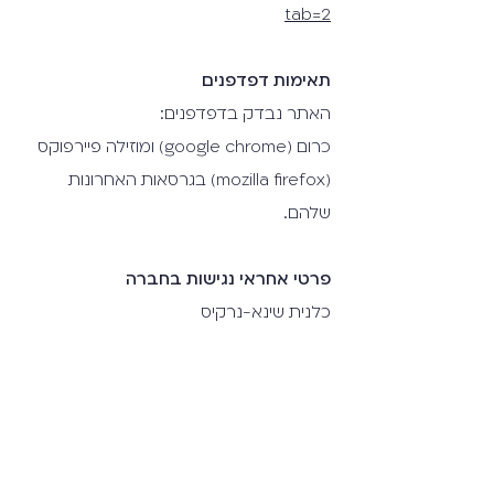
tab=2
תאימות דפדפנים
האתר נבדק בדפדפנים:
כרום (google chrome) ומוזילה פיירפוקס
(mozilla firefox) בגרסאות האחרונות
שלהם.
פרטי אחראי נגישות בחברה​
כלנית שינא-נרקיס
calanitsn@tauex.tau.ac.il
https://iap.tau.ac.il/access_contact
הצהרת הנגישות עודכנה לאחרונה בתאריך
2/9/20