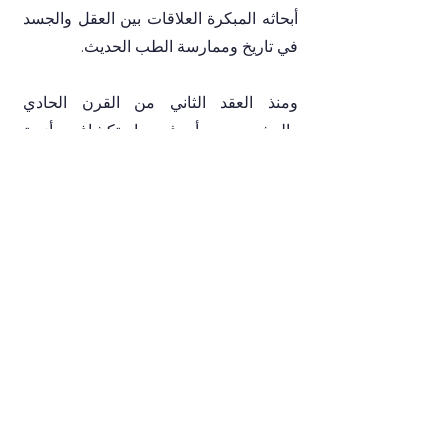
أبحاثه المبكرة العلاقات بين العقل والجسد
في تاريخ وممارسة الطب الحديث.
ومنذ العقد الثاني من القرن الحادي
والعشرين، بدأ في استكشاف أزمة
الليبرالية باعتبارها رؤية أخلاقية وسياسية،
وباعتبارها موقعاً للبحث والنقد. خلال هذه
الفترة، نشر عددًا من المقالات البرامجية
باللغتين العبرية والإنجليزية والتي تشكل
أجندة بحثية تتجاوز حدود القواعد الليبرالية
للخطاب النقدي المعاصر.