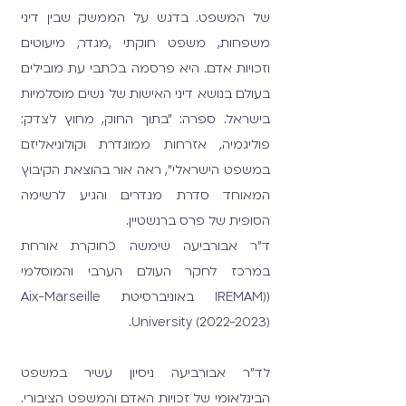
של המשפט. בדגש על הממשק שבין דיני
משפחות, משפט חוקתי ,מגדר, מיעוטים
וזכויות אדם. היא פרסמה בכתבי עת מובילים
בעולם בנושא דיני האישות של נשים מוסלמיות
בישראל. ספרה: "בתוך החוק, מחוץ לצדק:
פוליגמיה, אזרחות ממוגדרת וקולוניאליזם
במשפט הישראלי", ראה אור בהוצאת הקיבוץ
המאוחד סדרת מגדרים והגיע לרשימה
הסופית של פרס ברנשטיין.
ד"ר אבורביעה שימשה כחוקרת אורחת
במרכז לחקר העולם הערבי והמוסלמי
((IREMAM באוניברסיטת Aix-Marseille
.
University
(2022-2023)
לד"ר אבורביעה ניסיון עשיר במשפט
הבינלאומי של זכויות האדם והמשפט הציבורי.