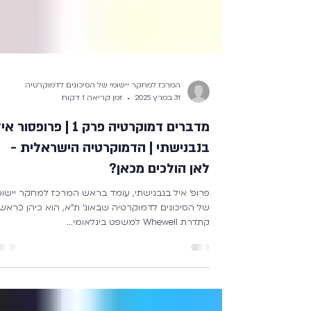
המרכז למחקר יישומי של הסיכונים לדמוקרטיה
31 במרץ 2025
זמן קריאה 1 דקות
מדברים דמוקרטיה פרק 1 | פרופסור א
בנבנישתי | הדמוקרטיה הישראלית -
לאן הולכים מכאן?
פרופ' איל בנבנישתי, עומד בראש המרכז למחקר יישו
של הסיכונים לדמוקרטיה שבאונ' ת"א, הוא כיהן כר
קתדרת Whewell למשפט בינלאומי...